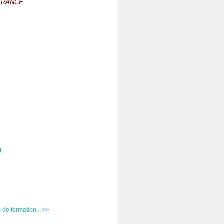
FRANCE
l
de formation... >>