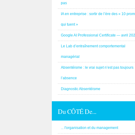
pas
IA en entreprise : sortir de l’ère des « 10 pro
qui tuent »
Google AI Professional Certificate — avril 20
Le Lab d’entraînement comportemental
managérial
Absentéisme : le vrai sujet n’est pas toujours
l’absence
Diagnostic Absentéisme
Du CÔTÉ De...
... l'organisation et du management