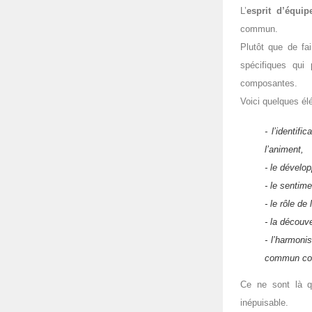
L’
esprit d’équip
commun.
Plutôt que de fa
spécifiques qui 
composantes.
Voici quelques él
- l’identifi
l’animent,
- le dévelo
- le sentime
- le rôle de 
- la découv
- l’harmoni
commun com
Ce ne sont là q
inépuisable.