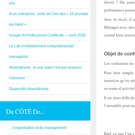
élevés ? Dit autr
pas
performance pourra
IA en entreprise : sortir de l’ère des « 10 prompts
Avec le recul, il 
qui tuent »
Manager avec des o
central bien souven
Google AI Professional Certificate — avril 2026
Le Lab d’entraînement comportemental
Objet de con
managérial
Les confusions les p
Absentéisme : le vrai sujet n’est pas toujours
Pour faire simple,
l’absence
intention qu’en rée
en terme d’activité 
Diagnostic Absentéisme
Il est alors diffic
l’ensemble peut aus
Du CÔTÉ De...
... l'organisation et du management
Bref, ce que l’on c