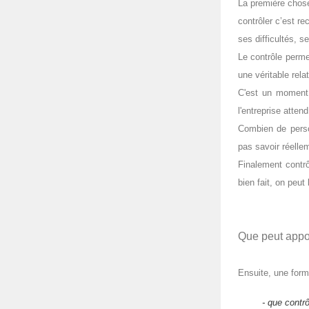
La première chose
contrôler c’est rec
ses difficultés, 
Le contrôle perme
une véritable rel
C'est un moment 
l'entreprise attend
Combien de perso
pas savoir réellem
Finalement contr
bien fait, on peut
Que peut appor
Ensuite, une for
- que contrô