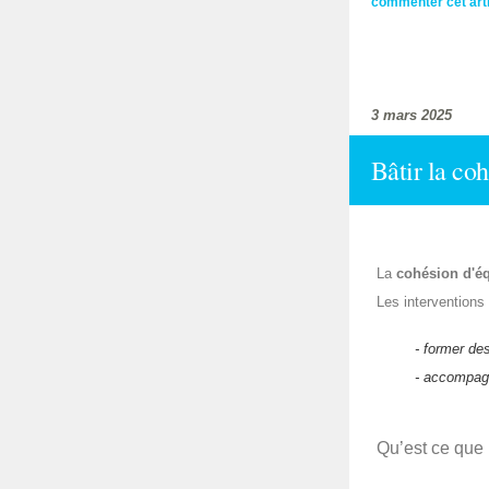
commenter cet art
3 mars 2025
Bâtir la co
La
cohésion d'é
Les interventions
- former de
- accompagn
Qu’est ce que 