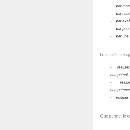
- par manqu
- par habit
- par excè
- par peur 
- par une m
Le deuxième risqu
- réaliser 
compétent,
- réaliser
compétence
- réaliser 
Que permet le c