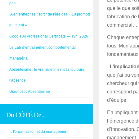
pas
quelle que soi
IA en entreprise : sortir de l’ère des « 10 prompts
fabrication de
commercial…
qui tuent »
Google AI Professional Certificate — avril 2026
Chaque entrepr
tous. Mon appr
Le Lab d’entraînement comportemental
fondamentaux 
managérial
- L’implicatio
Absentéisme : le vrai sujet n’est pas toujours
que j’ai pu voi
l’absence
chercheur qui 
correspond pas
Diagnostic Absentéisme
d’équipe.
En impliquant 
Du CÔTÉ De...
l’émergence de
d’innovation. 
... l'organisation et du management
management.