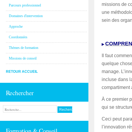
missions de co
Parcours professionnel
une méthodolog
Domaines d'intervention
sein des organ
Approche
Coordonnées
COMPREND
▶
Thèmes de formation
Il faut commenc
Missions de conseil
quelque chose 
manage. L’inno
RETOUR ACCUEIL
incluse dans l
compartiment 
Rechercher
À ce premier p
qui se structu
Ceci peut paraî
l’innovation r
Formation & Conseil